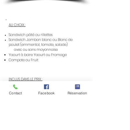
AU CHOIX :
Sandwich pâté ou rillettes
Sandwich Jambon blanc ou Blanc de
poulet (emmental, tomate, salade)
avec ou sans mayonnaise
Yaourt à boire Yaourt ou Fromage
Compote ou Fruit
INCLUS DANS LE PRIX :
Petite bouteille d'eau 50cl
Contact
Facebook
Réservation
Petit paquet de Chips
Une barquette de carotte rapé
Lors de la commande nous préciser vos
choix
et le no
mbre de Pique-Nique
en
indiquant
votre nom, prénom et la date de location