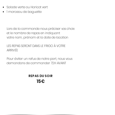
Salade verte ou Haricot vert
1 morceau de baguette
Lors de la commande nous préciser vos choix
et le no
mbre de repas
en indiquant
votre nom, prénom et la date de location
LES REPAS SERONT DANS LE FRIGO À
VOTRE
ARRIVÉE
Pour éviter un refus de notre part, nous vous
demandons de commander 72H AVANT
REPAS DU SOIR
15€