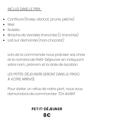
INCLUS DANS LE PRIX :
Confiture (fraise, abricot, prune, pêche)
Miel
Nutella
Brioche de Vendée tranchée (2 tranches)
Lait sur demande (hors chocolat)
Lors de la commande nous préciser vos choix
et le no
mbre de Petit-Déjeuner en indiquant
votre nom, prénom et la date de location
LES PETITS-DÉJEUNERS SERONT DANS LE FRIGO
À
VOTRE ARRIVÉE
Pour éviter un refus de notre part, nous vous
demandons de commander 72H AVANT
PETIT-DÉJEUNER
8
€