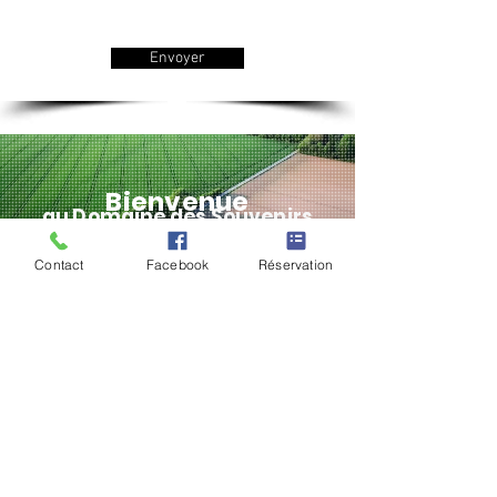
Envoyer
Bienvenue
au Domaine des
Souvenirs
Contact
Facebook
Réservation
5 chemin de la Carrière, La Proutière
85500 Saint-Paul-en-Pareds, France |
06 77 59 21 58
Découvrez notre site "en
musique"