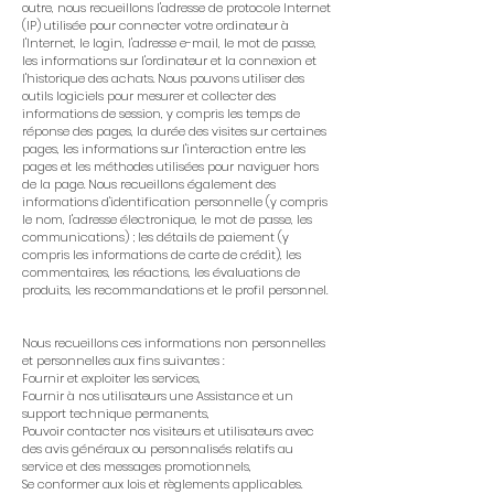
outre, nous recueillons l'adresse de protocole Internet
(IP) utilisée pour connecter votre ordinateur à
l'Internet, le login, l'adresse e-mail, le mot de passe,
les informations sur l'ordinateur et la connexion et
l'historique des achats. Nous pouvons utiliser des
outils logiciels pour mesurer et collecter des
informations de session, y compris les temps de
réponse des pages, la durée des visites sur certaines
pages, les informations sur l'interaction entre les
pages et les méthodes utilisées pour naviguer hors
de la page. Nous recueillons également des
informations d'identification personnelle (y compris
le nom, l'adresse électronique, le mot de passe, les
communications) ; les détails de paiement (y
compris les informations de carte de crédit), les
commentaires, les réactions, les évaluations de
produits, les recommandations et le profil personnel.
Nous recueillons ces informations non personnelles
et personnelles aux fins suivantes :
Fournir et exploiter les services,
Fournir à nos utilisateurs une Assistance et un
support technique permanents,
Pouvoir contacter nos visiteurs et utilisateurs avec
des avis généraux ou personnalisés relatifs au
service et des messages promotionnels,
Se conformer aux lois et règlements applicables.