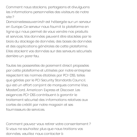
Comment nous stockons, partageons et divulguons
les informations personnelles des visiteurs de notre
site ?
Domainedessouvenirs.fr est hébergée sur un serveur
en Europe. Ce serveur nous fournit la plateforme en
ligne qui nous permet de vous vendre nos produits
et services. Vos données peuvent être stockées par le
biais du stockage de données, des bases de données
et des applications générales de cette plateforme.
Elles stockent vos données sur des serveurs sécurisés
derrière un pare-feu.
Toutes les passerelles de paiement direct proposées
par cette plateforme et utilisées par notre entreprise
respectent les normes établies par PCI-DSS, telles
que gérées par le PCI Security Standards Council,
qui est un effort conjoint de marques comme Visa,
MasterCard, American Express et Discover. Les
exigences PCI-DSS contribuent à garantir le
traitement sécurisé des informations relatives aux
cartes de crédit par notre magasin et ses
fournisseurs de services.
Comment pouvez-vous retirer votre consentement ?
Si vous ne souhaitez plus que nous traitions vos
données, veuillez nous contacter à